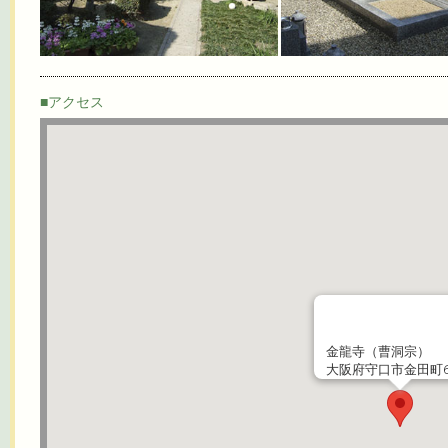
■アクセス
金龍寺（曹洞宗）
大阪府守口市金田町6-1