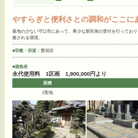
やすらぎと便利さとの調和がここに
墓地の少ない守口市にあって、希少な新区画の受付を行っており
癒される環境。
■宗教・宗派：
曹洞宗
■価格表
永代使用料 1区画 1,900,000円より
面積
1聖地