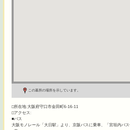
この墓所の場所を示しています。
□所在地:大阪府守口市金田町6-16-11
□アクセス:
■バス
大阪モノレール「大日駅」より、京阪バスに乗車、「宮垣内バス