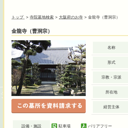
トップ
寺院墓地検索
大阪府のお寺
金龍寺（曹洞宗）
金龍寺（曹洞宗）
名称
形式
宗教・宗派
所在地
経営主体
設備・施設
駐車場
バリアフリー