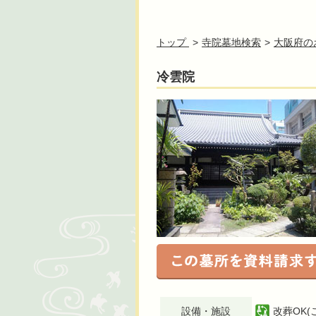
トップ
寺院墓地検索
大阪府の
冷雲院
設備・施設
改葬OK