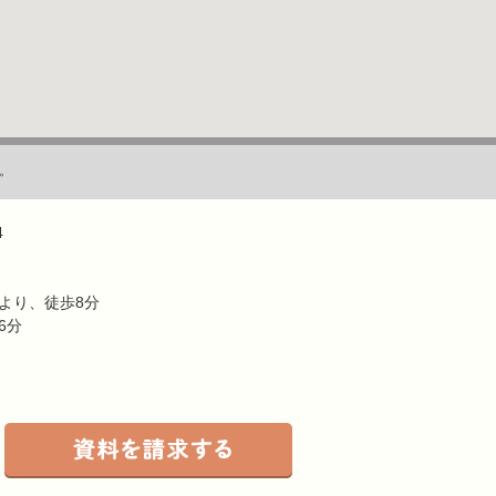
。
4
より、徒歩8分
6分