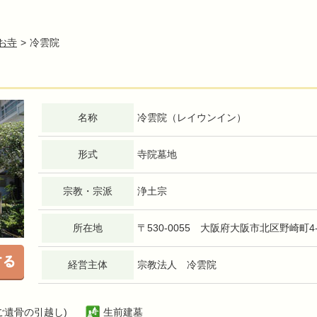
お寺
冷雲院
名称
冷雲院（レイウンイン）
形式
寺院墓地
宗教・宗派
浄土宗
所在地
〒530-0055 大阪府大阪市北区野崎町4-
経営主体
宗教法人 冷雲院
(ご遺骨の引越し)
生前建墓