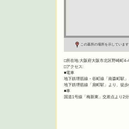
この墓所の場所を示しています
□所在地:大阪府大阪市北区野崎町4-
□アクセス:
■電車
地下鉄堺筋線・谷町線「南森町駅」
地下鉄堺筋線「扇町駅」より、徒歩
■車
国道1号線「梅新東」交差点より2分