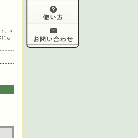
近く、そ
スにも