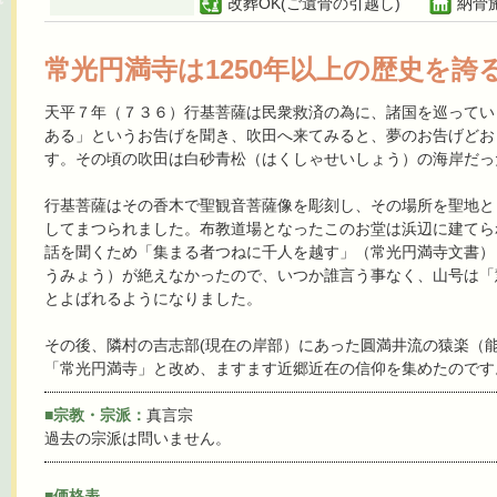
改葬OK(ご遺骨の引越し)
納骨
常光円満寺は1250年以上の歴史を
天平７年（７３６）行基菩薩は民衆救済の為に、諸国を巡ってい
ある」というお告げを聞き、吹田へ来てみると、夢のお告げどお
す。その頃の吹田は白砂青松（はくしゃせいしょう）の海岸だっ
行基菩薩はその香木で聖観音菩薩像を彫刻し、その場所を聖地と
してまつられました。布教道場となったこのお堂は浜辺に建てら
話を聞くため「集まる者つねに千人を越す」（常光円満寺文書）
うみょう）が絶えなかったので、いつか誰言う事なく、山号は「
とよばれるようになりました。
その後、隣村の吉志部(現在の岸部）にあった圓満井流の猿楽（
「常光円満寺」と改め、ますます近郷近在の信仰を集めたのです
■宗教・宗派：
真言宗
過去の宗派は問いません。
■価格表