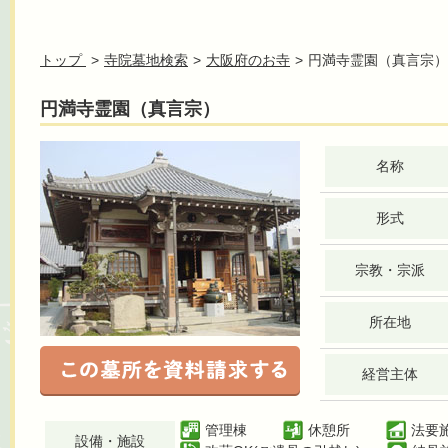
トップ
寺院墓地検索
大阪府のお寺
円満寺霊園（真言宗）
円満寺霊園（真言宗）
名称
形式
宗教・宗派
所在地
経営主体
管理棟
休憩所
法要
設備・施設